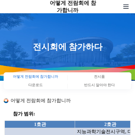
어떻게 전람회에 참
가합니까
トップページ
전시회에 참가하다
서비스
전시회에 참가하다
뉴스 센터
부대행사
어떻게 전람회에 참가합니까
전시품
우리에 관하여
다운로드
반드시 알아야 한다
연락처
어떻게 전람회에 참가합니까
中文
|
English
|
日本語
|
한국어
참가 범위:
1호관
2호관
지능과학기술전시구역, 다