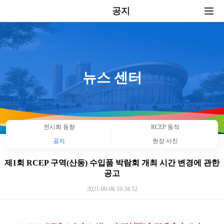
공지
トップページ
전시회에 참가하다
서비스
뉴스 센터
뉴스 센터
부대행사
전시회 동향
RCEP 동적
우리에 관하여
공지
현장 사진
연락처
제1회 RCEP 구역(산동) 수입품 박람회 개최 시간 변경에 관한
공고
中文
|
English
|
日本語
|
한국어
2021-09-06 10:34:12