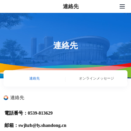
連絡先
トップページ
出展
展示会サービス
連絡先
プレスセンター
セット活動
連絡先
オンラインメッセージ
私たちについて
連絡先
連絡先
中文
|
English
|
日本語
|
한국어
電話番号：0539-813629
邮箱：swjhzb@ly.shandong.cn