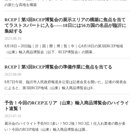
の新たな高地を構築
RCEP丨第3回RCEP博覧会の展示エリアの構築に焦点を当て
てラストスパートに入る――18日には56カ国の名品が臨沂に
集結する
2023-08-16
8月18日～20日臨｜沂｜国｜際｜博｜覧｜中｜心8月18日の第3回RCEP地域
（山東）輸入商品博覧会（以下、RCEP博覧会）の開幕...
RCEP丨第3回RCEP博覧会の準備作業に焦点を当てる
2023-08-09
8月7日午前、臨沂市人民政府報道弁公室は記者会見を開いた。記者の発表会
によると、第3回RCEP地域（山東）輸入商品博覧会は8...
予告！今回のRCEPエリア（山東）輸入商品博覧会のハイライ
ト速覧！
2023-07-31
展示会のハイライト予告NO.1多い！NO.2強！NO.3広！仕入れ業者の数が多
い！今回のRCEP地域（山東）輸入商品博覧会は購...