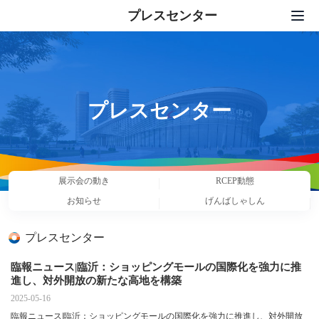
プレスセンター
トップページ
出展
展示会サービス
プレスセンター
プレスセンター
セット活動
展示会の動き
RCEP動態
私たちについて
お知らせ
げんばしゃしん
連絡先
プレスセンター
中文
|
English
|
日本語
|
한국어
臨報ニュース|臨沂：ショッピングモールの国際化を強力に推
進し、対外開放の新たな高地を構築
2025-05-16
臨報ニュース|臨沂：ショッピングモールの国際化を強力に推進し、対外開放