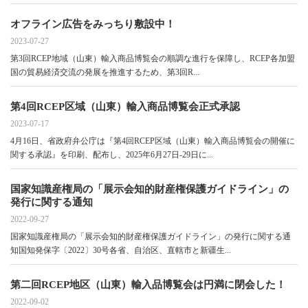
オフライン広告をみっちり敷設中！
2023-07-27
第3回RCEP地域（山東）輸入商品博覧会の順調な進行を保障し、RCEP各加盟
国の貿易経済交流の発展を推進するため、第3回R...
第4回RCEP区域（山東）輸入商品博覧会正式承認
2023-07-17
4月16日、省政府弁公庁は『第4回RCEP区域（山東）輸入商品博覧会の開催に
関する承認』を印刷、配布し、2025年6月27日-29日に...
国家知識産権局の「展示会知的財産権保護ガイドライン」の
発行に関する通知
2022-09-27
国家知識産権局の「展示会知的財産権保護ガイドライン」の発行に関する通
知国知発保字〔2022〕30号各省、自治区、直轄市と新疆生...
第二回RCEP地区（山東）輸入品博覧会は円満に閉会した！
2022-09-02