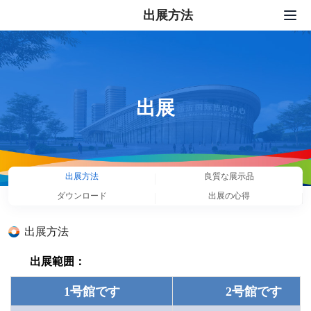
出展方法
トップページ
出展
展示会サービス
出展
プレスセンター
セット活動
出展方法
良質な展示品
私たちについて
ダウンロード
出展の心得
連絡先
出展方法
中文
|
English
|
日本語
|
한국어
出展範囲：
1号館です
2号館です