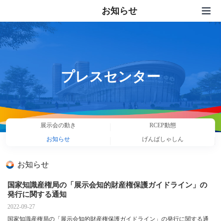
お知らせ
トップページ
出展
展示会サービス
プレスセンター
プレスセンター
セット活動
展示会の動き
RCEP動態
私たちについて
お知らせ
げんばしゃしん
連絡先
お知らせ
中文
|
English
|
日本語
|
한국어
国家知識産権局の「展示会知的財産権保護ガイドライン」の
発行に関する通知
2022-09-27
国家知識産権局の「展示会知的財産権保護ガイドライン」の発行に関する通