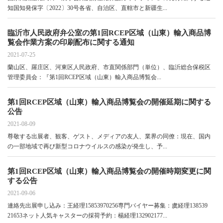
知国知発保字〔2022〕30号各省、自治区、直轄市と新疆生...
臨沂市人民政府弁公室の第1回RCEP区域（山東）輸入商品博
覧会作業方案の印刷配布に関する通知
2021-07-25
蘭山区、羅庄区、河東区人民政府、市直関係部門（単位）、臨沂総合保税区
管理委員会：『第1回RCEP区域（山東）輸入商品博覧会...
第1回RCEP区域（山東）輸入商品博覧会の開催延期に関する
公告
2021-08-09
尊敬する出展者、観客、ゲスト、メディアの友人、業界の同僚：現在、国内
の一部地域で再び新型コロナウイルスの感染が発生し、予...
第1回RCEP区域（山東）輸入商品博覧会の開催時期変更に関
する公告
2021-09-06
連絡先出展申し込み：王経理15853970256専門バイヤー募集：虞経理138539
21653ネット人気キャスターの採荷予約：楊経理132902177...