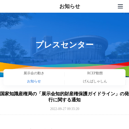
お知らせ
トップページ
出展
展示会サービス
プレスセンター
プレスセンター
セット活動
展示会の動き
RCEP動態
私たちについて
お知らせ
げんばしゃしん
連絡先
国家知識産権局の「展示会知的財産権保護ガイドライン」の発
行に関する通知
中文
|
English
|
日本語
|
한국어
2022-09-27 09:35:20